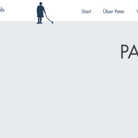
ub
Start
Über Peter
P