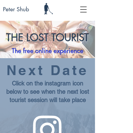
Peter Shub
THE LOST TOURIST
The free online experience
Next Date
Click on the instagram icon
below to see when the next lost
tourist session will take place